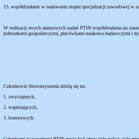
15. współdziałanie w nadawaniu stopni specjalizacji zawodowej w za
W realizacji swych statutowych zadań PTIN współdziałania na zasada
jednostkami gospodarczymi, placówkami naukowo-badawczymi i dy
Członkowie Stowarzyszenia dzielą się na:
1. zwyczajnych,
2. wspierających,
3. honorowych.
Członkami zwyczajnymi PTIN mogą być obywatele polscy stale mie