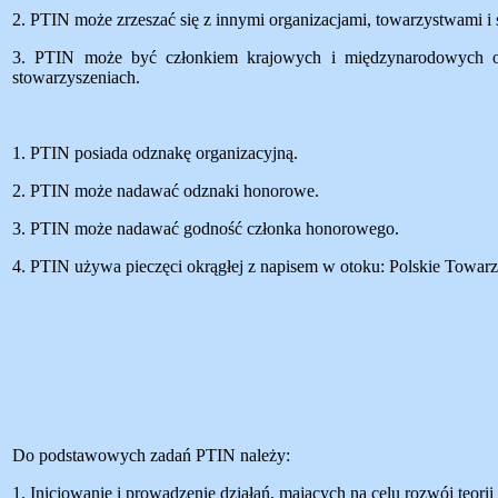
2. PTIN może zrzeszać się z innymi organizacjami, towarzystwami i 
3. PTIN może być członkiem krajowych i międzynarodowych orga
stowarzyszeniach.
1. PTIN posiada odznakę organizacyjną.
2. PTIN może nadawać odznaki honorowe.
3. PTIN może nadawać godność członka honorowego.
4. PTIN używa pieczęci okrągłej z napisem w otoku: Polskie Towa
Do podstawowych zadań PTIN należy:
1. Inicjowanie i prowadzenie działań, mających na celu rozwój teorii