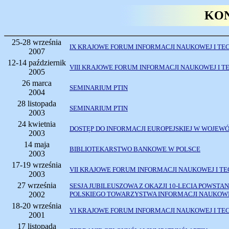
KO
25-28 września
IX KRAJOWE FORUM INFORMACJI NAUKOWEJ I TE
2007
12-14 październik
VIII KRAJOWE FORUM INFORMACJI NAUKOWEJ I T
2005
26 marca
SEMINARIUM PTIN
2004
28 listopada
SEMINARIUM PTIN
2003
24 kwietnia
DOSTĘP DO INFORMACJI EUROPEJSKIEJ W WOJEW
2003
14 maja
BIBLIOTEKARSTWO BANKOWE W POLSCE
2003
17-19 września
VII KRAJOWE FORUM INFORMACJI NAUKOWEJ I T
2003
27 września
SESJA JUBILEUSZOWA Z OKAZJI 10-LECIA POWSTAN
2002
POLSKIEGO TOWARZYSTWA INFORMACJI NAUKOW
18-20 września
VI KRAJOWE FORUM INFORMACJI NAUKOWEJ I TE
2001
17 listopada