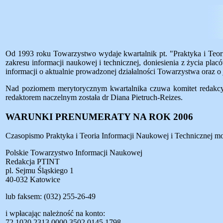
Od 1993 roku Towarzystwo wydaje kwartalnik pt. "Praktyka i Teoria
zakresu informacji naukowej i technicznej, doniesienia z życia pla
informacji o aktualnie prowadzonej działalności Towarzystwa oraz o
Nad poziomem merytorycznym kwartalnika czuwa komitet redakcy
redaktorem naczelnym została dr Diana Pietruch-Reizes.
WARUNKI PRENUMERATY NA ROK 2006
Czasopismo Praktyka i Teoria Informacji Naukowej i Technicznej m
Polskie Towarzystwo Informacji Naukowej
Redakcja PTINT
pl. Sejmu Śląskiego 1
40-032 Katowice
lub faksem: (032) 255-26-49
i wpłacając należność na konto:
72 1020 2313 0000 3502 0145 1798