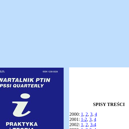
SPISY TREŚCI
2000:
1
,
2
,
3
,
4
2001:
1-2
,
3
,
4
2002:
1
,
2
,
3-4